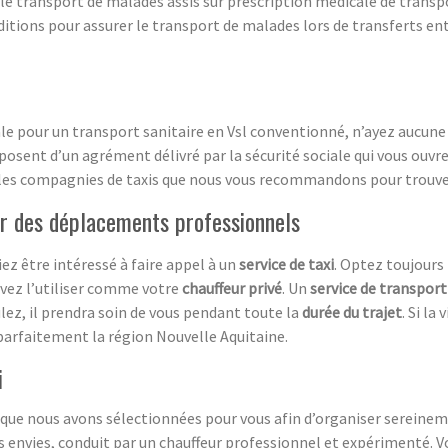
 le transport de malades assis sur prescription médicale de transp
ditions pour assurer le transport de malades lors de transferts en
e pour un transport sanitaire en Vsl conventionné, n’ayez aucune cr
posent d’un agrément délivré par la sécurité sociale qui vous ouvr
les compagnies de taxis que nous vous recommandons pour trouver
r des déplacements professionnels
ez être intéressé à faire appel à un
service de taxi
. Optez toujours 
uvez l’utiliser comme votre
chauffeur privé
. Un
service de transport
lez, il prendra soin de vous pendant toute la
durée du trajet
. Si la
t parfaitement la région Nouvelle Aquitaine.
i
e que nous avons sélectionnées pour vous afin d’organiser sereineme
os envies, conduit par un chauffeur professionnel et expérimenté. 