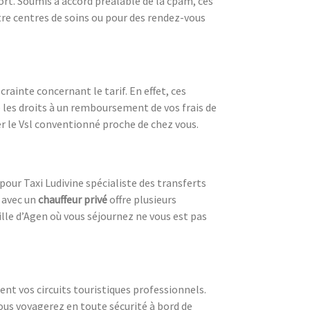
ort. Soumis à accord préalable de la cpam, ces
tre centres de soins ou pour des rendez-vous
ainte concernant le tarif. En effet, ces
e les droits à un remboursement de vos frais de
 le Vsl conventionné proche de chez vous.
pour Taxi Ludivine spécialiste des transferts
avec un
chauffeur privé
offre plusieurs
 ville d’Agen où vous séjournez ne vous est pas
nt vos circuits touristiques professionnels.
Vous voyagerez en toute sécurité à bord de