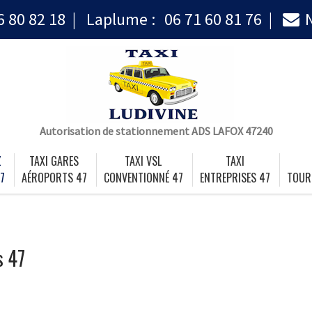
6 80 82 18
Laplume :
06 71 60 81 76
Autorisation de stationnement ADS LAFOX 47240
Z
TAXI GARES
TAXI VSL
TAXI
7
AÉROPORTS 47
CONVENTIONNÉ 47
ENTREPRISES 47
TOUR
s 47