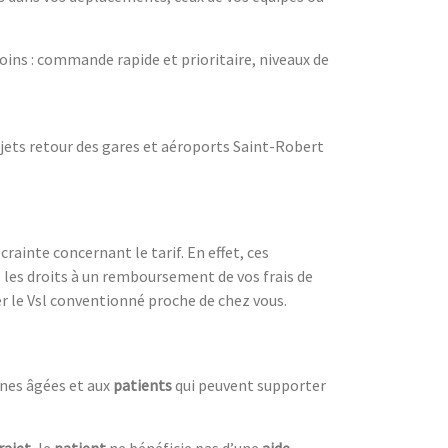
oins : commande rapide et prioritaire, niveaux de
ajets retour des gares et aéroports Saint-Robert
ainte concernant le tarif. En effet, ces
e les droits à un remboursement de vos frais de
 le Vsl conventionné proche de chez vous.
onnes âgées et aux
patients
qui peuvent supporter
rajet
, le
patient
ne bénéficie pas d’une
aide