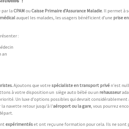
é par la
CPAM
ou
Caisse Primaire d’Assurance Maladie
. Il permet à 
 médical
auquel les malades, les usagers bénéficient d’une
prise e
présenter :
médecin
n an
ristes.
Ajoutons que votre
spécialiste en transport privé
n'est nul
ttons à votre disposition un siège auto bébé ou un
rehausseur
adap
riorité. Un luxe d'options possibles qui devrait considérablement 
la navette retour jusqu'à l'
aéroport ou la gare
, vous pourrez enco
départ.
nt
expérimentés
et ont reçu une formation pour cela. Ils ne sont