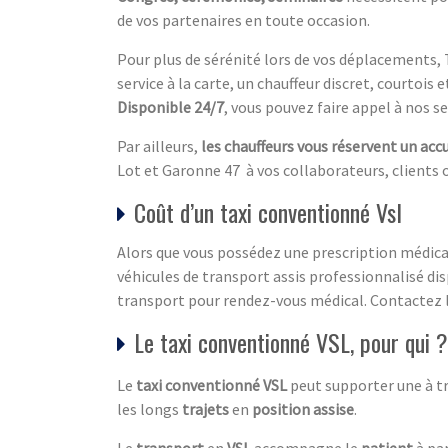
de vos partenaires en toute occasion.
Pour plus de sérénité lors de vos déplacements, 
service à la carte, un chauffeur discret, courtois 
Disponible 24/7
, vous pouvez faire appel à nos se
Par ailleurs,
les chauffeurs vous réservent un acc
Lot et Garonne 47 à vos collaborateurs, clients 
Coût d’un taxi conventionné Vsl
Alors que vous possédez une prescription médical
véhicules de transport assis professionnalisé dis
transport pour rendez-vous médical. Contactez 
Le taxi conventionné VSL, pour qui ?
Le
taxi conventionné VSL
peut supporter une à t
les longs
trajets
en
position assise
.
Le
transport
en
VSL
accompagne le
patient
à par