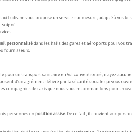
Taxi Ludivine vous propose un service sur mesure, adapté à vos bes
et soigné
rvices:
ueil personnalisé
dans les halls des gares et aéroports pour vos tr
ou fournisseurs.
e pour un transport sanitaire en Vsl conventionné, n’ayez aucune cr
posent d’un agrément délivré par la sécurité sociale qui vous ouvr
les compagnies de taxis que nous vous recommandons pour trouver
rois personnes en
position assise
. De ce fait, il convient aux pers
tir du lieu de départ jusqu’au lieu de destination. Pendant tout le
t