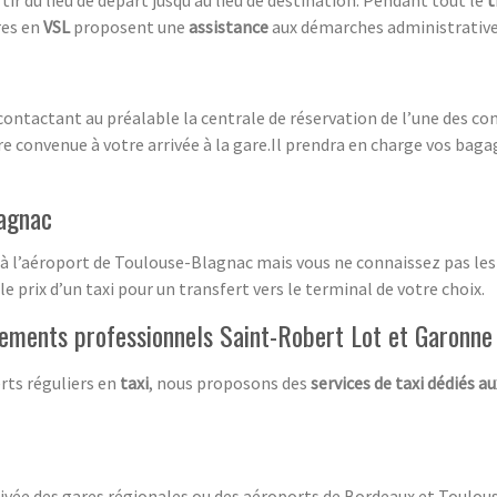
res en
VSL
proposent une
assistance
aux démarches administrative
 contactant au préalable la centrale de réservation de l’une des co
e convenue à votre arrivée à la gare.Il prendra en charge vos bagag
lagnac
 à l’aéroport de Toulouse-Blagnac mais vous ne connaissez pas les t
le prix d’un taxi pour un transfert vers le terminal de votre choix.
cements professionnels Saint-Robert Lot et Garonne
rts réguliers en
taxi
, nous proposons des
services de taxi dédiés a
ivée des gares régionales ou des aéroports de Bordeaux et Toulous