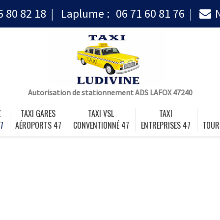
6 80 82 18
Laplume :
06 71 60 81 76
Autorisation de stationnement ADS LAFOX 47240
Z
TAXI GARES
TAXI VSL
TAXI
7
AÉROPORTS 47
CONVENTIONNÉ 47
ENTREPRISES 47
TOUR