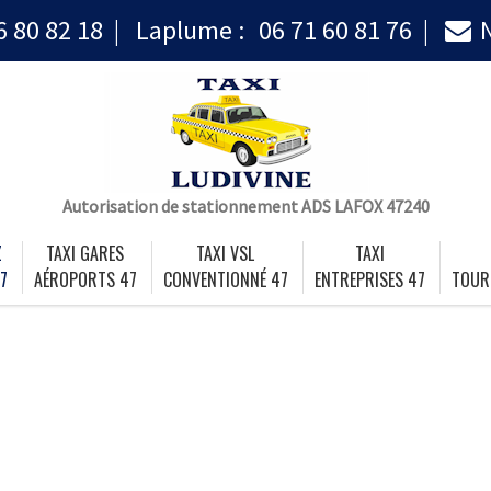
6 80 82 18
Laplume :
06 71 60 81 76
Autorisation de stationnement ADS LAFOX 47240
Z
TAXI GARES
TAXI VSL
TAXI
7
AÉROPORTS 47
CONVENTIONNÉ 47
ENTREPRISES 47
TOUR