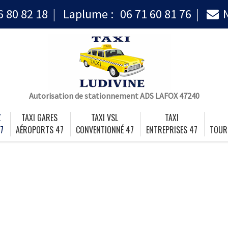
6 80 82 18
Laplume :
06 71 60 81 76
Autorisation de stationnement ADS LAFOX 47240
Z
TAXI GARES
TAXI VSL
TAXI
7
AÉROPORTS 47
CONVENTIONNÉ 47
ENTREPRISES 47
TOUR