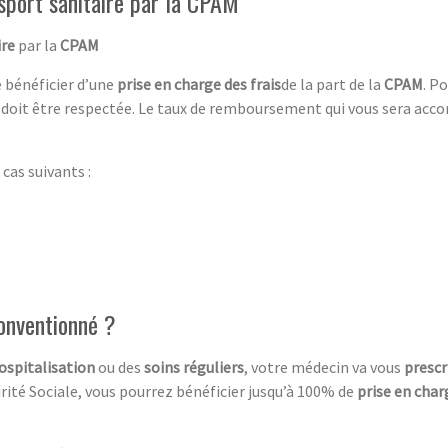
sport sanitaire par la CPAM
ire
par la
CPAM
de bénéficier d’une
prise en charge des frais
de la part de la
CPAM
. P
doit être respectée. Le taux de remboursement qui vous sera acc
cas suivants :
conventionné ?
ospitalisation
ou des
soins réguliers
, votre médecin va vous
prescr
rité Sociale, vous pourrez bénéficier jusqu’à 100% de
prise en char