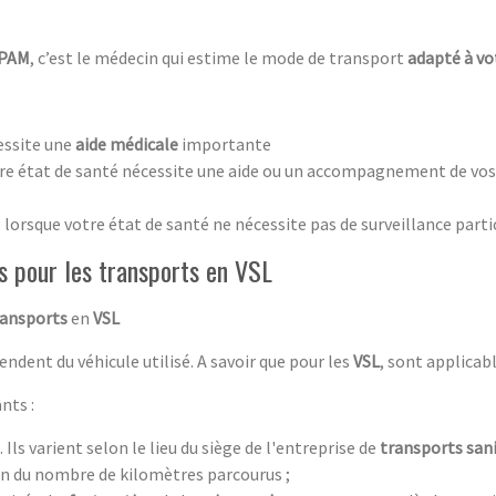
CPAM
, c’est le médecin qui estime le mode de transport
adapté à vo
essite une
aide médicale
importante
tre état de santé nécessite une aide ou un accompagnement de vos t
: lorsque votre état de santé ne nécessite pas de surveillance parti
es pour les transports en VSL
ransports
en
VSL
ndent du véhicule utilisé. A savoir que pour les
VSL
, sont applicab
nts :
. Ils varient selon le lieu du siège de l'entreprise de
transports sani
ion du nombre de kilomètres parcourus ;