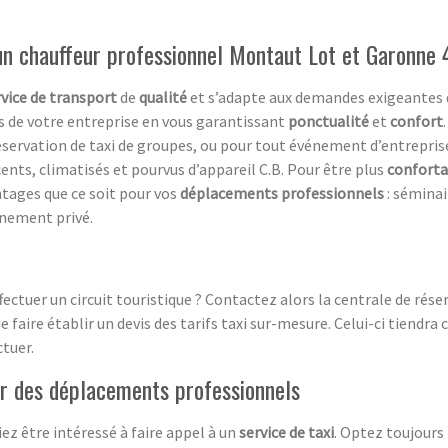
un chauffeur professionnel Montaut Lot et Garonne 
rvice de transport
de
qualité
et s’adapte aux demandes exigeantes d
ts de votre entreprise en vous garantissant
ponctualité
et
confort
ervation de taxi de groupes, ou pour tout événement d’entreprise 
cents, climatisés et pourvus d’appareil C.B. Pour être plus
conforta
ntages que ce soit pour vos
déplacements professionnels
: séminai
ènement privé.
ffectuer un circuit touristique ? Contactez alors la centrale de rés
faire établir un devis des tarifs taxi sur-mesure. Celui-ci tiend
ctuer.
r des déplacements professionnels
ez être intéressé à faire appel à un
service de taxi
. Optez toujours 