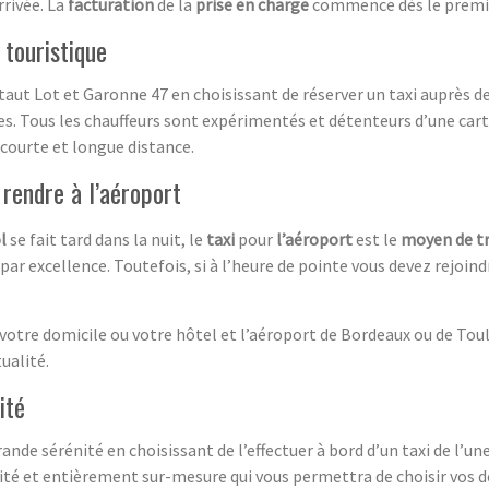
rrivée. La
facturation
de la
prise en charge
commence dès le premie
 touristique
ntaut Lot et Garonne 47 en choisissant de réserver un taxi auprès d
ues. Tous les chauffeurs sont expérimentés et détenteurs d’une car
 courte et longue distance.
 rendre à l’aéroport
l
se fait tard dans la nuit, le
taxi
pour
l’aéroport
est le
moyen de t
n par excellence. Toutefois, si à l’heure de pointe vous devez rejoin
 votre domicile ou votre hôtel et l’aéroport de Bordeaux ou de Tou
ualité.
ité
rande sérénité en choisissant de l’effectuer à bord d’un taxi de l’
ité et entièrement sur-mesure qui vous permettra de choisir vos de