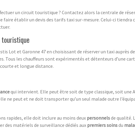
ffectuer un circuit touristique ? Contactez alors la centrale de rés
faire établir un devis des tarifs taxi sur-mesure. Celui-ci tiend
ctuer.
 touristique
estis Lot et Garonne 47 en choisissant de réserver un taxi auprès d
ues. Tous les chauffeurs sont expérimentés et détenteurs d’une car
 courte et longue distance.
lance
qui intervient. Elle peut être soit de type classique, soit un
elle ne peut et ne doit transporter qu’un seul malade outre l’équipag
ns rapides, elle doit inclure au moins deux
personnels
de qualité. 
er des matériels de surveillance dédiés aux
premiers soins
du
mala