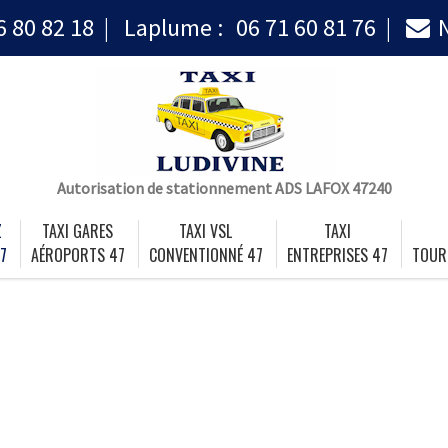
6 80 82 18
Laplume :
06 71 60 81 76
Autorisation de stationnement ADS LAFOX 47240
Z
TAXI GARES
TAXI VSL
TAXI
7
AÉROPORTS 47
CONVENTIONNÉ 47
ENTREPRISES 47
TOUR