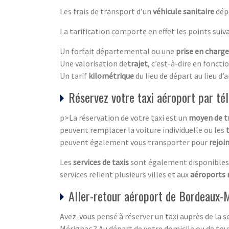
Les frais de transport d’un
véhicule sanitaire
dépe
La tarification comporte en effet les points suiva
Un forfait départemental ou une
prise en charge
Une valorisation de
trajet
, c’est-à-dire en fonct
Un tarif
kilométrique
du lieu de départ au lieu d’a
Réservez votre taxi aéroport par té
p>La réservation de votre taxi est un
moyen de t
peuvent remplacer la voiture individuelle ou les
peuvent également vous transporter pour
rejoin
Les
services de taxis
sont également disponibles 
services relient plusieurs villes et aux
aéroports 
Aller-retour aéroport de Bordeaux-M
Avez-vous pensé à réserver un taxi auprès de la s
Mérignac ? Au départ de votre domicile ou de tout