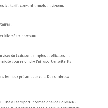
les les tarifs conventionnels en vigueur.
taires
;
r kilomètre parcouru.
ervices de taxis
sont simples et efficaces. Ils
domicile pour rejoindre
l’aéroport
ensuite. Ils
ns les lieux prévus pour cela. De nombreux
quillité à l’aéroport international de Bordeaux-
isir de vous permettre de rejoindre le terminal de