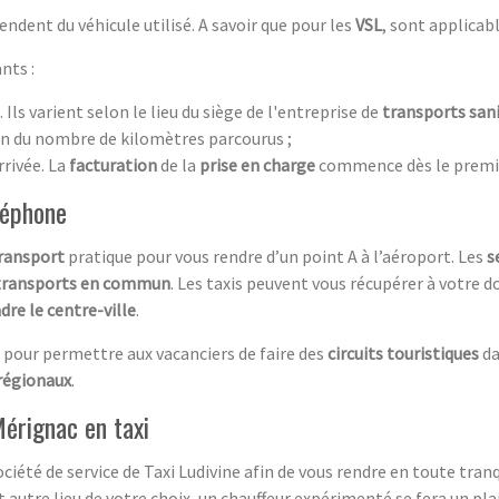
ndent du véhicule utilisé. A savoir que pour les
VSL
, sont applicab
nts :
. Ils varient selon le lieu du siège de l'entreprise de
transports sani
ion du nombre de kilomètres parcourus ;
rrivée. La
facturation
de la
prise en charge
commence dès le premie
léphone
ransport
pratique pour vous rendre d’un point A à l’aéroport. Les
s
transports en commun
. Les taxis peuvent vous récupérer à votre 
dre le centre-ville
.
pour permettre aux vacanciers de faire des
circuits touristiques
da
régionaux
.
érignac en taxi
ociété de service de Taxi Ludivine afin de vous rendre en toute tran
 autre lieu de votre choix, un chauffeur expérimenté se fera un pla