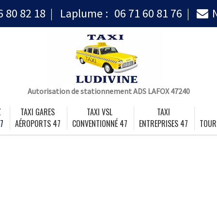
6 80 82 18
Laplume :
06 71 60 81 76
Autorisation de stationnement ADS LAFOX 47240
Z
TAXI GARES
TAXI VSL
TAXI
7
AÉROPORTS 47
CONVENTIONNÉ 47
ENTREPRISES 47
TOUR