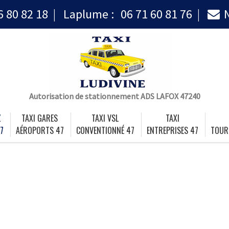
6 80 82 18
Laplume :
06 71 60 81 76
Autorisation de stationnement ADS LAFOX 47240
Z
TAXI GARES
TAXI VSL
TAXI
7
AÉROPORTS 47
CONVENTIONNÉ 47
ENTREPRISES 47
TOUR