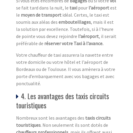
Si vous êtes encombrés de
bagages
ou si votre
vol
se fait tard dans la nuit, le
taxi
pour
l’aéroport
est
le
moyen de transport
idéal. Certes, le taxi est
soumis aux aléas des
embouteillages
, mais il est
la solution par excellence. Toutefois, si à l’heure
de pointe vous devez rejoindre
l’aéroport
, il serait
préférable de
réserver votre Taxi à l’avance.
Votre chauffeur de taxi assurera la navette entre
votre domicile ou votre hôtel et l’aéroport de
Bordeaux ou de Toulouse. Il vous amènera à votre
porte d’embarquement avec vos bagages et avec
ponctualité.
4. Les avantages des taxis circuits
touristiques
Nombreux sont les avantages des
taxis circuits
touristiq
ues
. Non seulement ils sont dotés de
chauffeurs professionnels
, mais ils offrent aussi