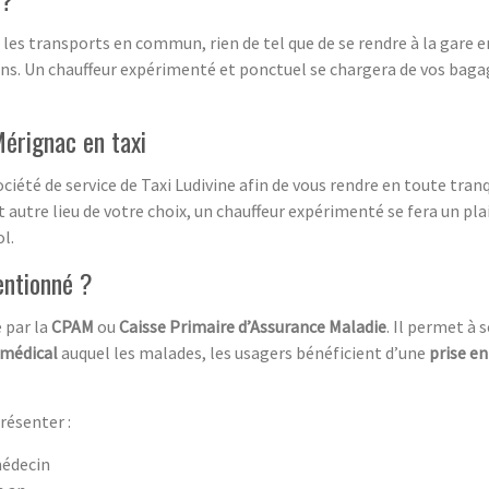
 les transports en commun, rien de tel que de se rendre à la gare en 
 Un chauffeur expérimenté et ponctuel se chargera de vos bagages
érignac en taxi
ociété de service de Taxi Ludivine afin de vous rendre en toute tran
 autre lieu de votre choix, un chauffeur expérimenté se fera un pla
l.
entionné ?
é par la
CPAM
ou
Caisse Primaire d’Assurance Maladie
. Il permet à 
 médical
auquel les malades, les usagers bénéficient d’une
prise e
présenter :
médecin