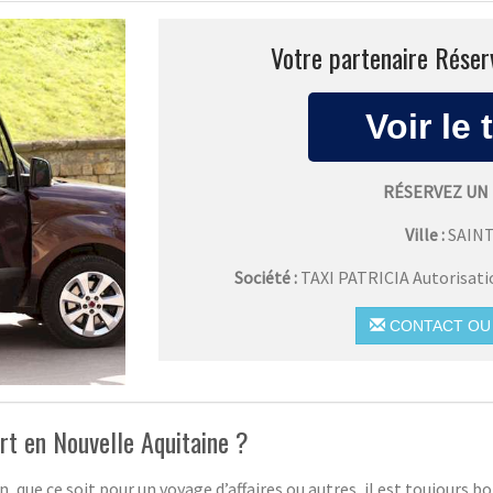
Votre partenaire Réserv
RÉSERVEZ UN 
Ville :
SAIN
Société :
TAXI PATRICIA Autorisat
CONTACT OU 
rt en Nouvelle Aquitaine ?
, que ce soit pour un voyage d’affaires ou autres, il est toujours bo