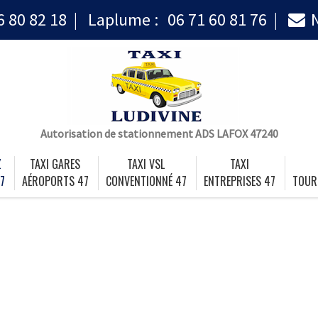
6 80 82 18
Laplume :
06 71 60 81 76
Autorisation de stationnement ADS LAFOX 47240
Z
TAXI GARES
TAXI VSL
TAXI
7
AÉROPORTS 47
CONVENTIONNÉ 47
ENTREPRISES 47
TOUR