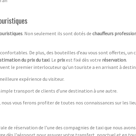
n an
ouristiques
touristiq
ues
. Non seulement ils sont dotés de
chauffeurs professio
 confortables. De plus, des bouteilles d’eau vous sont offertes, un
stimation du prix du taxi
. Le
prix
est fixé dès votre
réservation
.
vent le premier interlocuteur qu’un touriste a en arrivant à desti
illeure expérience du visiteur.
 simple transport de clients d’une destination à une autre.
 nous vous ferons profiter de toutes nos connaissances sur les lie
rale de réservation de l’une des compagnies de taxi que nous avons
e dès l’aéroport pour assurer votre transfert, ponctuel et en toute