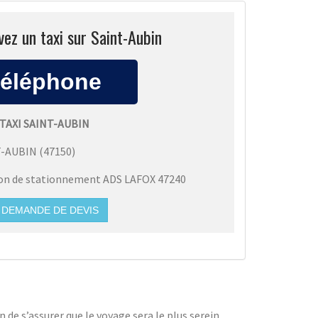
ez un taxi sur Saint-Aubin
TAXI SAINT-AUBIN
T-AUBIN
(
47150
)
ion de stationnement ADS LAFOX 47240
DEMANDE DE DEVIS
n de s’assurer que le voyage sera le plus serein