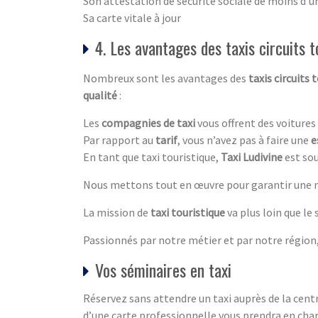
Son attestation de sécurité sociale de moins d’u
Sa carte vitale à jour
4. Les avantages des taxis circuits t
Nombreux sont les avantages des
taxis circuits 
qualité
:
Les
compagnies de taxi
vous offrent des voitures
Par rapport au
tarif
, vous n’avez pas à faire une
e
En tant que taxi touristique,
Taxi Ludivine
est sou
Nous mettons tout en œuvre pour garantir une me
La mission de
taxi touristique
va plus loin que le
Passionnés par notre métier et par notre région,
Vos séminaires en taxi
Réservez sans attendre un taxi auprès de la cent
d’une carte professionnelle vous prendra en charg