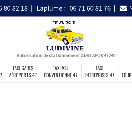
6 80 82 18
Laplume :
06 71 60 81 76
Autorisation de stationnement ADS LAFOX 47240
Z
TAXI GARES
TAXI VSL
TAXI
7
AÉROPORTS 47
CONVENTIONNÉ 47
ENTREPRISES 47
TOUR