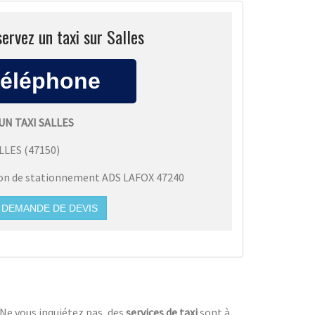
ervez un taxi sur Salles
UN TAXI SALLES
LLES
(
47150
)
ion de stationnement ADS LAFOX 47240
DEMANDE DE DEVIS
 Ne vous inquiétez pas, des
services de taxi
sont à