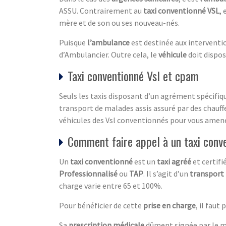
ASSU. Contrairement au
taxi conventionné VSL
, 
mère et de son ou ses nouveau-nés.
Puisque
l’ambulance
est destinée aux interventio
d’Ambulancier. Outre cela, le
véhicule
doit dispos
Taxi conventionné Vsl et cpam
Seuls les taxis disposant d’un agrément spécifiqu
transport de malades assis assuré par des chauf
véhicules des Vsl conventionnés pour vous amene
Comment faire appel à un taxi conv
Un
taxi conventionné
est un
taxi agréé
et certifi
Professionnalisé
ou
TAP
. Il s’agit d’un
transport
charge varie entre 65 et 100%.
Pour bénéficier de cette
prise en charge
, il faut 
Sa
prescription médicale
dûment signée par le 