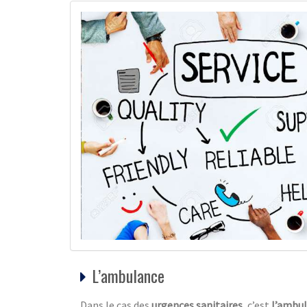
L’ambulance
Dans le cas des
urgences sanitaires
, c’est
l’ambu