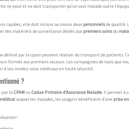
elle ne peut et ne doit transporter qu’un seul malade outre l’équipag
ns rapides, elle doit inclure au moins deux
personnels
de qualité. 
er des matériels de surveillance dédiés aux
premiers soins
du
mala
e délivré par la cpam peuvent réaliser du transport de patients. C
feurs formés aux premiers secours. Les compagnies de taxis que n
r à vos rendez-vous médicaux en toute sécurité.
entionné ?
é par la
CPAM
ou
Caisse Primaire d’Assurance Maladie
. Il permet à 
 médical
auquel les malades, les usagers bénéficient d’une
prise e
présenter :
médecin