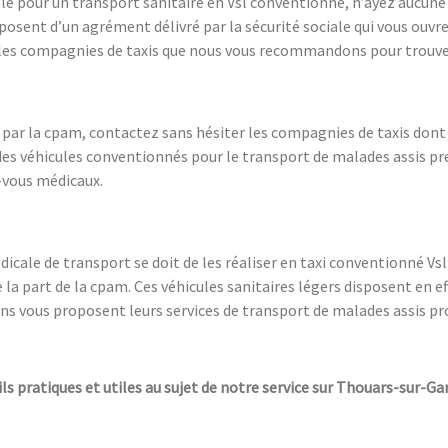
e pour un transport sanitaire en Vsl conventionné, n’ayez aucune cr
posent d’un agrément délivré par la sécurité sociale qui vous ouvr
les compagnies de taxis que nous vous recommandons pour trouver
é par la cpam, contactez sans hésiter les compagnies de taxis don
 des véhicules conventionnés pour le transport de malades assis p
-vous médicaux.
icale de transport se doit de les réaliser en taxi conventionné V
 la part de la cpam. Ces véhicules sanitaires légers disposent en ef
 vous proposent leurs services de transport de malades assis pro
ils pratiques et utiles au sujet de notre service sur Thouars-sur-G