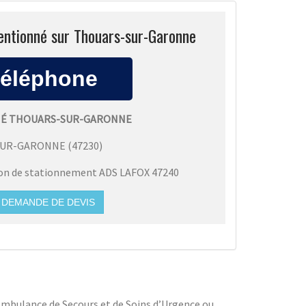
ventionné sur Thouars-sur-Garonne
NÉ THOUARS-SUR-GARONNE
SUR-GARONNE
(
47230
)
ion de stationnement ADS LAFOX 47240
DEMANDE DE DEVIS
e Ambulance de Secours et de Soins d’Urgence ou