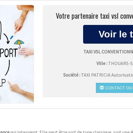
Votre partenaire taxi vsl con
TAXI VSL CONVENTION
Ville :
THOUARS-
Société :
TAXI PATRICIA Autorisat
CONTACT OU 
lance
qui intervient. Elle peut être soit de type classique, soit un