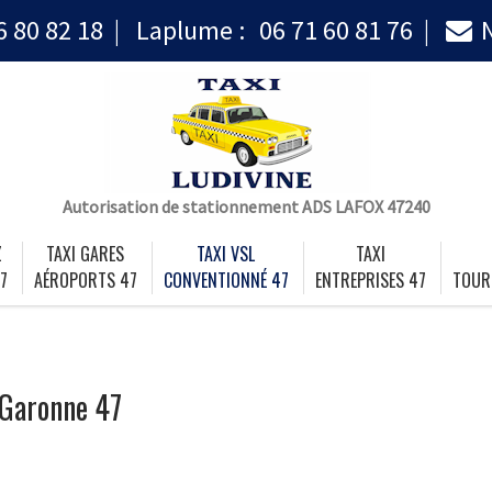
6 80 82 18
Laplume :
06 71 60 81 76
Autorisation de stationnement ADS LAFOX 47240
Z
TAXI GARES
TAXI VSL
TAXI
7
AÉROPORTS 47
CONVENTIONNÉ 47
ENTREPRISES 47
TOUR
-Garonne 47