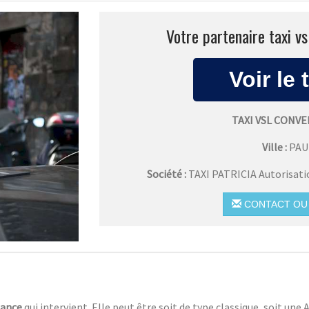
Votre partenaire taxi v
TAXI VSL CONV
Ville :
PAU
Société :
TAXI PATRICIA Autorisat
CONTACT OU 
lance
qui intervient. Elle peut être soit de type classique, soit un