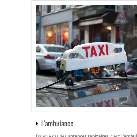
L’ambulance
Dans le cas des
urgences sanitaires
, c’est
l’ambu