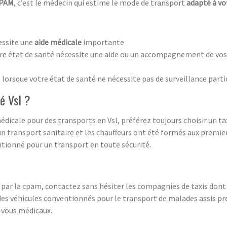
CPAM
, c’est le médecin qui estime le mode de transport
adapté à vo
essite une
aide médicale
importante
tre état de santé nécessite une aide ou un accompagnement de vos t
: lorsque votre état de santé ne nécessite pas de surveillance parti
né Vsl ?
dicale pour des transports en Vsl, préférez toujours choisir un tax
n transport sanitaire et les chauffeurs ont été formés aux premie
ntionné pour un transport en toute sécurité.
é par la cpam, contactez sans hésiter les compagnies de taxis don
 des véhicules conventionnés pour le transport de malades assis p
-vous médicaux.