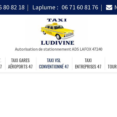
6 80 82 18
Laplume :
06 71 60 81 76
Autorisation de stationnement ADS LAFOX 47240
Z
TAXI GARES
TAXI VSL
TAXI
7
AÉROPORTS 47
CONVENTIONNÉ 47
ENTREPRISES 47
TOUR