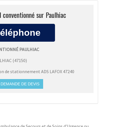
sl conventionné sur Paulhiac
ENTIONNÉ PAULHIAC
LHIAC
(
47150
)
ion de stationnement ADS LAFOX 47240
DEMANDE DE DEVIS
e Ambulance de Secours et de Soins d’Urgence ou