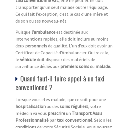
taxi conventionné VSL
, elle ne peut et ne doit
transporter qu’un seul malade outre l’équipage.
Ce qui fait l’exception, c’est le cas d’une mère et
de son ou ses nouveau-nés.
Puisque
l’ambulance
est destinée aux
interventions rapides, elle doit inclure au moins
deux
personnels
de qualité. L’un d’eux doit avoir un
Certificat de Capacité d’Ambulancier. Outre cela,
le
véhicule
doit disposer des matériels de
surveillance dédiés aux
premiers soins
du
malade
.
Quand faut-il faire appel à un taxi
conventionné ?
Lorsque vous êtes malade, que ce soit pour une
hospitalisation
ou des
soins réguliers
, votre
médecin va vous
prescrire
un
Transport Assis
Professionnalisé
par
taxi conventionné
. Selon les
conditions
de votre Sécurité Sociale, vous pourrez