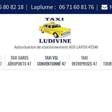
6 80 82 18
Laplume :
06 71 60 81 76
Autorisation de stationnement ADS LAFOX 47240
Z
TAXI GARES
TAXI VSL
TAXI
7
AÉROPORTS 47
CONVENTIONNÉ 47
ENTREPRISES 47
TOUR