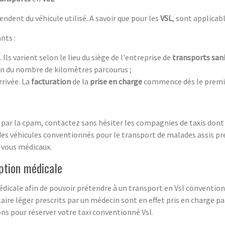
ndent du véhicule utilisé. A savoir que pour les
VSL
, sont applicab
nts :
. Ils varient selon le lieu du siège de l'entreprise de
transports sani
ion du nombre de kilomètres parcourus ;
rrivée. La
facturation
de la
prise en charge
commence dès le premie
é par la cpam, contactez sans hésiter les compagnies de taxis don
 des véhicules conventionnés pour le transport de malades assis p
-vous médicaux.
iption médicale
médicale afin de pouvoir prétendre à un transport en Vsl conventi
aire léger prescrits par un médecin sont en effet pris en charge par
s pour réserver votre taxi conventionné Vsl.