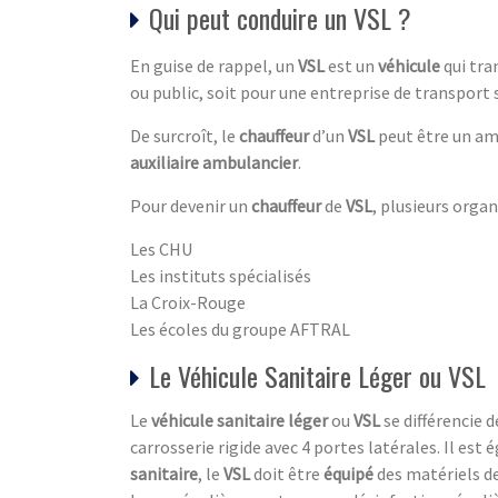
Qui peut conduire un VSL ?
En guise de rappel, un
VSL
est un
véhicule
qui tra
ou public, soit pour une entreprise de transport 
De surcroît, le
chauffeur
d’un
VSL
peut être un amb
auxiliaire ambulancier
.
Pour devenir un
chauffeur
de
VSL
, plusieurs organ
Les CHU
Les instituts spécialisés
La Croix-Rouge
Les écoles du groupe AFTRAL
Le Véhicule Sanitaire Léger ou VSL
Le
véhicule sanitaire léger
ou
VSL
se différencie 
carrosserie rigide avec 4 portes latérales. Il est
sanitaire
, le
VSL
doit être
équipé
des matériels de