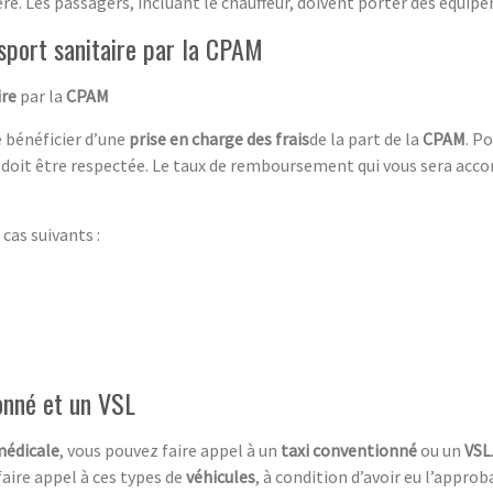
re. Les passagers, incluant le chauffeur, doivent porter des équip
sport sanitaire par la CPAM
ire
par la
CPAM
de bénéficier d’une
prise en charge des frais
de la part de la
CPAM
. P
doit être respectée. Le taux de remboursement qui vous sera acc
cas suivants :
ionné et un VSL
médicale
, vous pouvez faire appel à un
taxi conventionné
ou un
VSL
faire appel à ces types de
véhicule
s
, à condition d’avoir eu l’appro