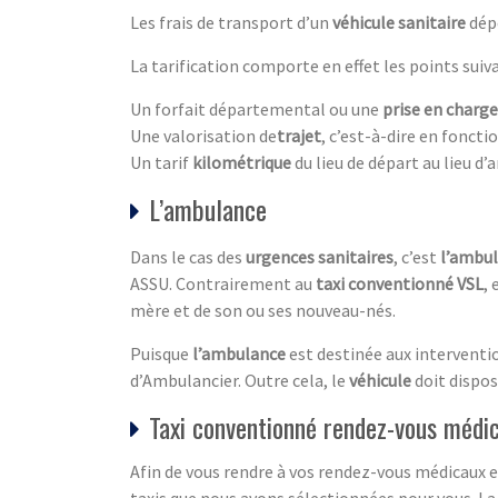
Les frais de transport d’un
véhicule sanitaire
dépe
La tarification comporte en effet les points suiva
Un forfait départemental ou une
prise en charge
Une valorisation de
trajet
, c’est-à-dire en fonct
Un tarif
kilométrique
du lieu de départ au lieu d’a
L’ambulance
Dans le cas des
urgences sanitaires
, c’est
l’ambu
ASSU. Contrairement au
taxi conventionné VSL
, 
mère et de son ou ses nouveau-nés.
Puisque
l’ambulance
est destinée aux interventio
d’Ambulancier. Outre cela, le
véhicule
doit dispos
Taxi conventionné rendez-vous médi
Afin de vous rendre à vos rendez-vous médicaux e
taxis que nous avons sélectionnées pour vous. La 