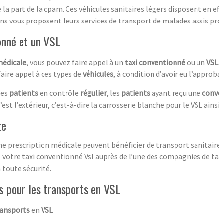
 la part de la cpam. Ces véhicules sanitaires légers disposent en ef
 vous proposent leurs services de transport de malades assis pro
ionné et un VSL
médicale
, vous pouvez faire appel à un
taxi conventionné
ou un
VSL
faire appel à ces types de
véhicule
s
, à condition d’avoir eu l’appro
les
patients
en contrôle
régulier
, les
patients
ayant reçu une
conv
c’est l’extérieur, c’est-à-dire la carrosserie blanche pour le VSL ainsi
te
e prescription médicale peuvent bénéficier de transport sanitaire 
vez votre taxi conventionné Vsl auprès de l’une des compagnies de 
 toute sécurité.
es pour les transports en VSL
ransports
en
VSL