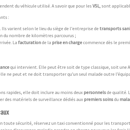
ndent du véhicule utilisé. A savoir que pour les
VSL
, sont applicab
nts :
. Ils varient selon le lieu du siège de l'entreprise de
transports sani
ion du nombre de kilomètres parcourus ;
rrivée. La
facturation
de la
prise en charge
commence dès le premie
lance
qui intervient. Elle peut être soit de type classique, soit un
elle ne peut et ne doit transporter qu’un seul malade outre l’équipag
ns rapides, elle doit inclure au moins deux
personnels
de qualité. 
er des matériels de surveillance dédiés aux
premiers soins
du
mala
caux
n toute sécurité, réservez un taxi conventionné pour les transpor
caisse d’assurance maladie prendra en charge pour vous les frais l