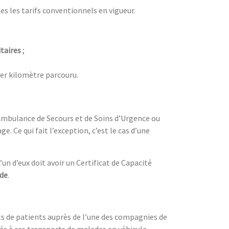
les les tarifs conventionnels en vigueur.
taires
;
r kilomètre parcouru.
e Ambulance de Secours et de Soins d’Urgence ou
e. Ce qui fait l’exception, c’est le cas d’une
L’un d’eux doit avoir un Certificat de Capacité
de
.
ts de patients auprès de l’une des compagnies de
iés à ces transports de malades en véhicule