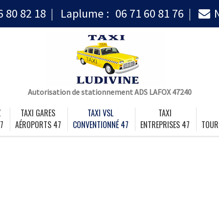
6 80 82 18
Laplume :
06 71 60 81 76
Autorisation de stationnement ADS LAFOX 47240
Z
TAXI GARES
TAXI VSL
TAXI
7
AÉROPORTS 47
CONVENTIONNÉ 47
ENTREPRISES 47
TOUR