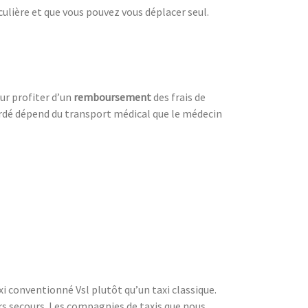
culière et que vous pouvez vous déplacer seul.
our profiter d’un
remboursement
des frais de
ordé dépend du transport médical que le médecin
i conventionné Vsl plutôt qu’un taxi classique.
rs secours. Les compagnies de taxis que nous