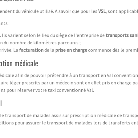
ndent du véhicule utilisé. A savoir que pour les
VSL
, sont applicab
nts :
. Ils varient selon le lieu du siège de l'entreprise de
transports sani
ion du nombre de kilomètres parcourus ;
rrivée. La
facturation
de la
prise en charge
commence dès le premie
iption médicale
médicale afin de pouvoir prétendre à un transport en Vsl conventi
aire léger prescrits par un médecin sont en effet pris en charge par
s pour réserver votre taxi conventionné Vsl.
l
 le transport de malades assis sur prescription médicale de transp
ditions pour assurer le transport de malades lors de transferts en