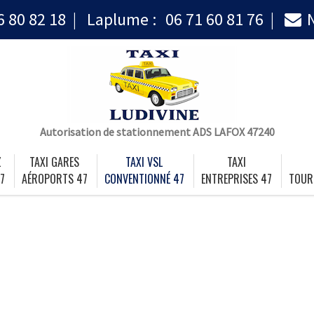
6 80 82 18
Laplume :
06 71 60 81 76
Autorisation de stationnement ADS LAFOX 47240
Z
TAXI GARES
TAXI VSL
TAXI
7
AÉROPORTS 47
CONVENTIONNÉ 47
ENTREPRISES 47
TOUR