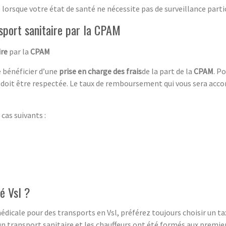
: lorsque votre état de santé ne nécessite pas de surveillance parti
sport sanitaire par la CPAM
ire
par la
CPAM
de bénéficier d’une
prise en charge des frais
de la part de la
CPAM
. P
doit être respectée. Le taux de remboursement qui vous sera acc
cas suivants :
né Vsl ?
dicale pour des transports en Vsl, préférez toujours choisir un tax
n transport sanitaire et les chauffeurs ont été formés aux premie