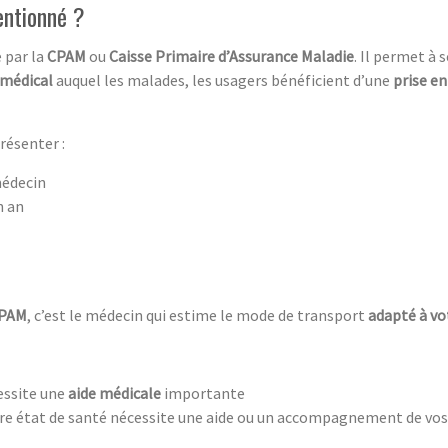
entionné ?
é par la
CPAM
ou
Caisse Primaire d’Assurance Maladie
. Il permet à 
 médical
auquel les malades, les usagers bénéficient d’une
prise e
présenter :
médecin
n an
CPAM
, c’est le médecin qui estime le mode de transport
adapté à vo
essite une
aide médicale
importante
tre état de santé nécessite une aide ou un accompagnement de vos t