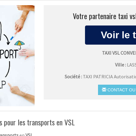
Votre partenaire taxi v
TAXI VSL CONV
Ville :
LAS
Société :
TAXI PATRICIA Autorisat
CONTACT OU 
es pour les transports en VSL
ransports
en
VSL