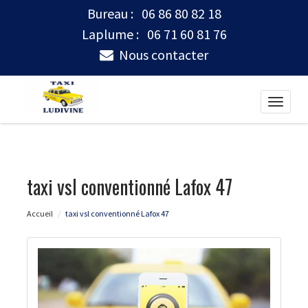
Bureau :
06 86 80 82 18
Laplume :
06 71 60 81 76
Nous contacter
Toggle
naviga
taxi vsl conventionné Lafox 47
Accueil
taxi vsl conventionné Lafox 47