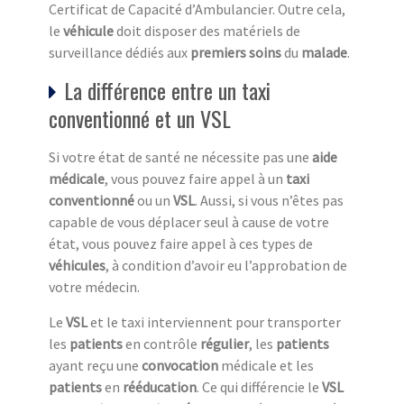
Certificat de Capacité d’Ambulancier. Outre cela,
le
véhicule
doit disposer des matériels de
surveillance dédiés aux
premiers soins
du
malade
.
La différence entre un taxi
conventionné et un VSL
Si votre état de santé ne nécessite pas une
aide
médicale
, vous pouvez faire appel à un
taxi
conventionné
ou un
VSL
. Aussi, si vous n’êtes pas
capable de vous déplacer seul à cause de votre
état, vous pouvez faire appel à ces types de
véhicule
s
, à condition d’avoir eu l’approbation de
votre médecin.
Le
VSL
et le taxi interviennent pour transporter
les
patients
en contrôle
régulier
, les
patients
ayant reçu une
convocation
médicale et les
patients
en
rééducation
. Ce qui différencie le
VSL