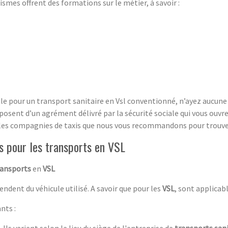
ismes offrent des formations sur le métier, à savoir :
e pour un transport sanitaire en Vsl conventionné, n’ayez aucune cr
posent d’un agrément délivré par la sécurité sociale qui vous ouvr
les compagnies de taxis que nous vous recommandons pour trouver
es pour les transports en VSL
ransports
en
VSL
ndent du véhicule utilisé. A savoir que pour les
VSL
, sont applicab
nts :
. Ils varient selon le lieu du siège de l'entreprise de
transports sani