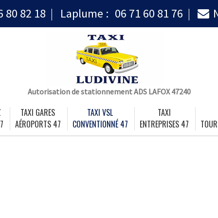
6 80 82 18
Laplume :
06 71 60 81 76
Autorisation de stationnement ADS LAFOX 47240
Z
TAXI GARES
TAXI VSL
TAXI
7
AÉROPORTS 47
CONVENTIONNÉ 47
ENTREPRISES 47
TOUR