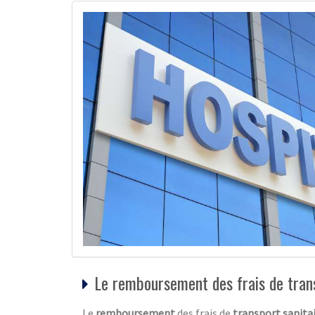
Le remboursement des frais de tran
Le
remboursement
des frais de
transport sanita