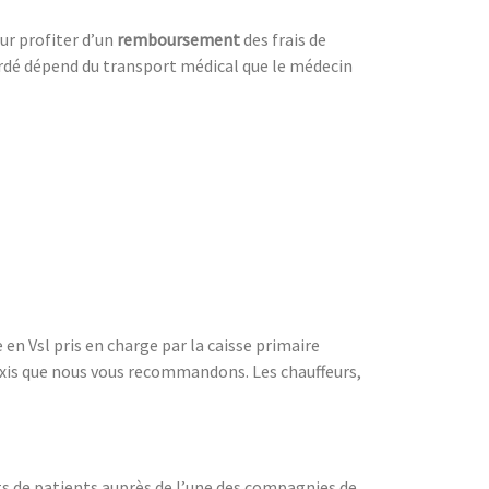
our profiter d’un
remboursement
des frais de
ordé dépend du transport médical que le médecin
en Vsl pris en charge par la caisse primaire
taxis que nous vous recommandons. Les chauffeurs,
ts de patients auprès de l’une des compagnies de