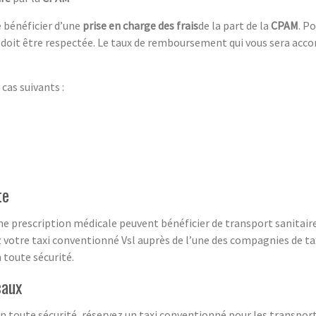
de bénéficier d’une
prise en charge des frais
de la part de la
CPAM
. P
doit être respectée. Le taux de remboursement qui vous sera acc
cas suivants :
te
e prescription médicale peuvent bénéficier de transport sanitaire 
vez votre taxi conventionné Vsl auprès de l’une des compagnies de 
 toute sécurité.
caux
n toute sécurité, réservez un taxi conventionné pour les transpor