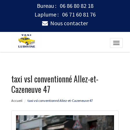
Bureau :
06 86 80 82 18
Laplume :
06 71 60 81 76
Nous contacter
Toggle
naviga
taxi vsl conventionné Allez-et-
Cazeneuve 47
Accueil
taxi vsl conventionné Allez-et-Cazeneuve 47