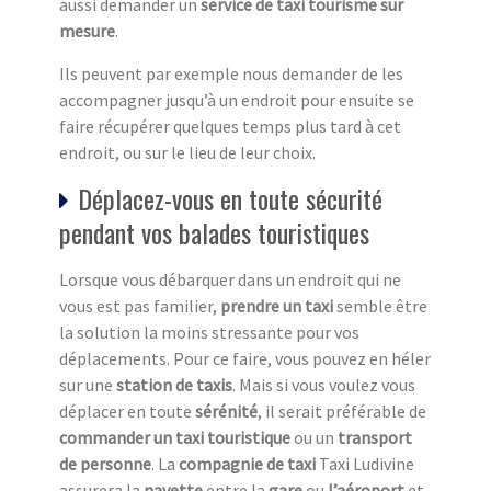
aussi demander un
service de taxi tourisme sur
mesure
.
Ils peuvent par exemple nous demander de les
accompagner jusqu’à un endroit pour ensuite se
faire récupérer quelques temps plus tard à cet
endroit, ou sur le lieu de leur choix.
Déplacez-vous en toute sécurité
pendant vos balades touristiques
Lorsque vous débarquer dans un endroit qui ne
vous est pas familier,
prendre un taxi
semble être
la solution la moins stressante pour vos
déplacements. Pour ce faire, vous pouvez en héler
sur une
station de taxi
s
. Mais si vous voulez vous
déplacer en toute
sérénité
, il serait préférable de
commander un taxi touristique
ou un
transport
de personne
. La
compagnie de taxi
Taxi Ludivine
assurera la
navette
entre la
gare
ou
l’aéroport
et