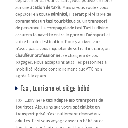
déplacements. Pour ce faire, vous pouvez en héler
sur une
station de taxi
s
. Mais si vous voulez vous
déplacer en toute
sérénité
, il serait préférable de
commander un taxi touristique
ou un
transport
de personne
. La
compagnie de taxi
Taxi Ludivine
assurera la
navette
entre la
gare
ou
l’aéroport
et
votre lieu de destination. Pour y arriver, vous
n’avez pas à vous inquiéter de votre itinéraire, un
chauffeur professionnel
se chargera de vos
bagages. Nous acceptons aussi les personnes à
mobilité réduite contrairement aux VTC non
agrée à la cpam.
Taxi, tourisme et siège bébé
Taxi Ludivine le
taxi adapté aux transports de
touristes.
Ajoutons que votre
spécialiste en
transport privé
n'est nullement réservé aux
adultes. Et si vous voyagez avec un bébé ou de
tout jeunes enfants, nous mettons à votre