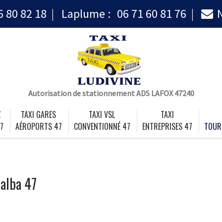
6 80 82 18
Laplume :
06 71 60 81 76
Autorisation de stationnement ADS LAFOX 47240
Z
TAXI GARES
TAXI VSL
TAXI
7
AÉROPORTS 47
CONVENTIONNÉ 47
ENTREPRISES 47
TOUR
calba 47