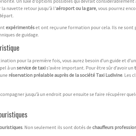
riorité. Un luxe d'options possibles qui devrait considérablement 
la navette retour jusqu'à l'
aéroport ou la gare
, vous pourrez enco
départ.
nt
expérimentés
et ont reçu une formation pour cela. Ils ne sont
chniques de guidage.
ristique
ination pour la première fois, vous aurez besoin d’un guide et d’u
ppel à un
service de taxi
s’avère important. Pour être sûr d’avoir un
e une
réservation préalable auprès de la société Taxi Ludivine
. Les 
ompagner jusqu’à un endroit pour ensuite se faire récupérer quelqu
ouristiques
touristiq
ues
. Non seulement ils sont dotés de
chauffeurs professio