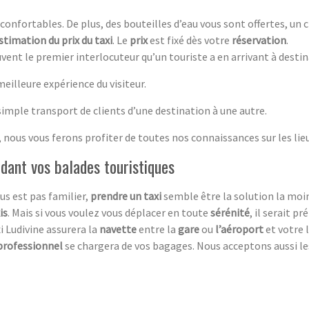
 confortables. De plus, des bouteilles d’eau vous sont offertes, un
stimation du prix du taxi
. Le
prix
est fixé dès votre
réservation
.
vent le premier interlocuteur qu’un touriste a en arrivant à desti
illeure expérience du visiteur.
 simple transport de clients d’une destination à une autre.
 nous vous ferons profiter de toutes nos connaissances sur les lie
dant vos balades touristiques
us est pas familier,
prendre un taxi
semble être la solution la moi
i
s
. Mais si vous voulez vous déplacer en toute
sérénité
, il serait p
i Ludivine assurera la
navette
entre la
gare
ou
l’aéroport
et votre l
professionnel
se chargera de vos bagages. Nous acceptons aussi l