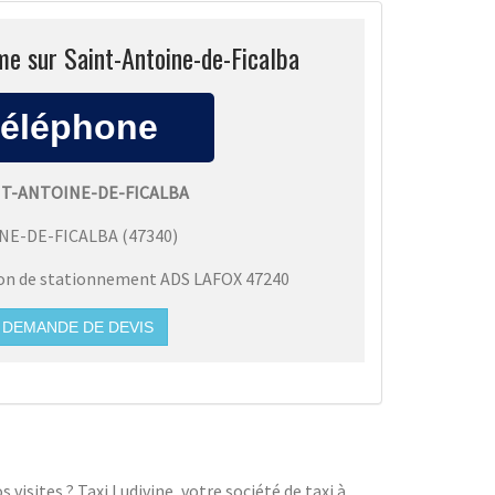
me sur Saint-Antoine-de-Ficalba
NT-ANTOINE-DE-FICALBA
NE-DE-FICALBA
(
47340
)
ion de stationnement ADS LAFOX 47240
DEMANDE DE DEVIS
visites ? Taxi Ludivine, votre société de taxi à