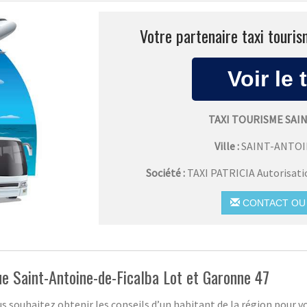
Votre partenaire taxi touris
TAXI TOURISME SAI
Ville :
SAINT-ANTOI
Société :
TAXI PATRICIA Autorisat
CONTACT OU 
que Saint-Antoine-de-Ficalba Lot et Garonne 47
s souhaitez obtenir les conseils d’un habitant de la région pour vos 