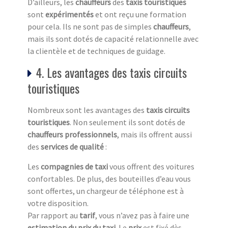
D’ailleurs, les
chauffeurs
des
taxis touristiques
sont
expérimentés
et ont reçu une formation
pour cela. Ils ne sont pas de simples
chauffeurs
,
mais ils sont dotés de capacité relationnelle avec
la clientèle et de techniques de guidage.
4. Les avantages des taxis circuits
touristiques
Nombreux sont les avantages des
taxis circuits
touristiq
ues
. Non seulement ils sont dotés de
chauffeurs professionnels
, mais ils offrent aussi
des
services de qualité
:
Les
compagnies de taxi
vous offrent des voitures
confortables. De plus, des bouteilles d’eau vous
sont offertes, un chargeur de téléphone est à
votre disposition.
Par rapport au
tarif
, vous n’avez pas à faire une
estimation du prix du taxi
. Le
prix
est fixé dès