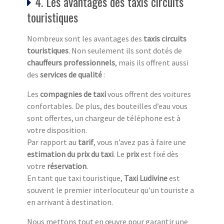
4. Les avantages des taxis circuits
touristiques
Nombreux sont les avantages des
taxis circuits
touristiq
ues
. Non seulement ils sont dotés de
chauffeurs professionnels
, mais ils offrent aussi
des
services de qualité
:
Les
compagnies de taxi
vous offrent des voitures
confortables. De plus, des bouteilles d’eau vous
sont offertes, un chargeur de téléphone est à
votre disposition.
Par rapport au
tarif
, vous n’avez pas à faire une
estimation du prix du taxi
. Le
prix
est fixé dès
votre
réservation
.
En tant que taxi touristique,
Taxi Ludivine
est
souvent le premier interlocuteur qu’un touriste a
en arrivant à destination.
Nous mettons tout en œuvre pour garantir une