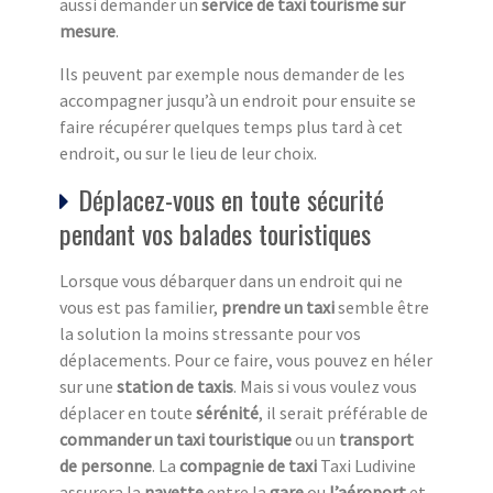
aussi demander un
service de taxi tourisme sur
mesure
.
Ils peuvent par exemple nous demander de les
accompagner jusqu’à un endroit pour ensuite se
faire récupérer quelques temps plus tard à cet
endroit, ou sur le lieu de leur choix.
Déplacez-vous en toute sécurité
pendant vos balades touristiques
Lorsque vous débarquer dans un endroit qui ne
vous est pas familier,
prendre un taxi
semble être
la solution la moins stressante pour vos
déplacements. Pour ce faire, vous pouvez en héler
sur une
station de taxi
s
. Mais si vous voulez vous
déplacer en toute
sérénité
, il serait préférable de
commander un taxi touristique
ou un
transport
de personne
. La
compagnie de taxi
Taxi Ludivine
assurera la
navette
entre la
gare
ou
l’aéroport
et