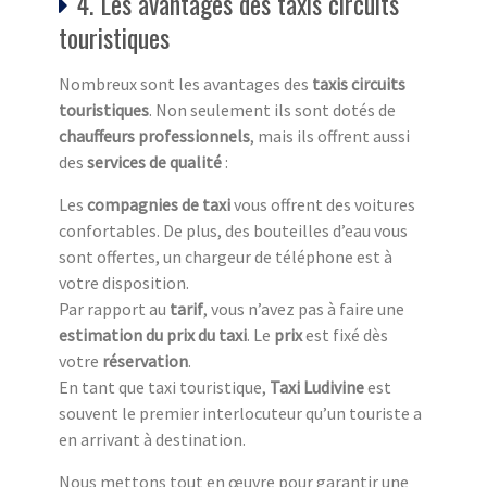
4. Les avantages des taxis circuits
touristiques
Nombreux sont les avantages des
taxis circuits
touristiq
ues
. Non seulement ils sont dotés de
chauffeurs professionnels
, mais ils offrent aussi
des
services de qualité
:
Les
compagnies de taxi
vous offrent des voitures
confortables. De plus, des bouteilles d’eau vous
sont offertes, un chargeur de téléphone est à
votre disposition.
Par rapport au
tarif
, vous n’avez pas à faire une
estimation du prix du taxi
. Le
prix
est fixé dès
votre
réservation
.
En tant que taxi touristique,
Taxi Ludivine
est
souvent le premier interlocuteur qu’un touriste a
en arrivant à destination.
Nous mettons tout en œuvre pour garantir une