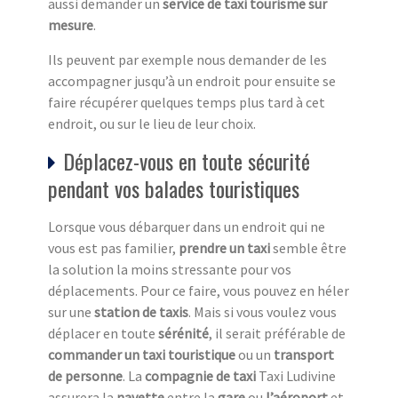
aussi demander un
service de taxi tourisme sur
mesure
.
Ils peuvent par exemple nous demander de les
accompagner jusqu’à un endroit pour ensuite se
faire récupérer quelques temps plus tard à cet
endroit, ou sur le lieu de leur choix.
Déplacez-vous en toute sécurité
pendant vos balades touristiques
Lorsque vous débarquer dans un endroit qui ne
vous est pas familier,
prendre un taxi
semble être
la solution la moins stressante pour vos
déplacements. Pour ce faire, vous pouvez en héler
sur une
station de taxi
s
. Mais si vous voulez vous
déplacer en toute
sérénité
, il serait préférable de
commander un taxi touristique
ou un
transport
de personne
. La
compagnie de taxi
Taxi Ludivine
assurera la
navette
entre la
gare
ou
l’aéroport
et