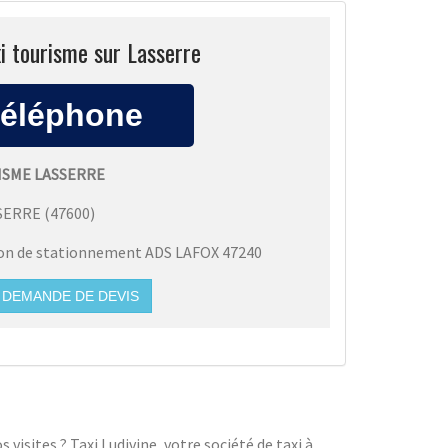
i tourisme sur Lasserre
ISME LASSERRE
SERRE
(
47600
)
ion de stationnement ADS LAFOX 47240
DEMANDE DE DEVIS
visites ? Taxi Ludivine, votre société de taxi à