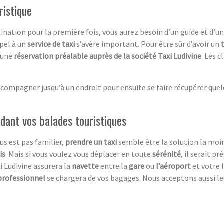
ristique
ination pour la première fois, vous aurez besoin d’un guide et d’u
ppel à un
service de taxi
s’avère important. Pour être sûr d’avoir un
e une
réservation préalable auprès de la société Taxi Ludivine
. Les 
ompagner jusqu’à un endroit pour ensuite se faire récupérer quelqu
dant vos balades touristiques
us est pas familier,
prendre un taxi
semble être la solution la moi
i
s
. Mais si vous voulez vous déplacer en toute
sérénité
, il serait p
i Ludivine assurera la
navette
entre la
gare
ou
l’aéroport
et votre l
professionnel
se chargera de vos bagages. Nous acceptons aussi l