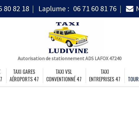
6 80 82 18
Laplume :
06 71 60 81 76
Autorisation de stationnement ADS LAFOX 47240
Z
TAXI GARES
TAXI VSL
TAXI
7
AÉROPORTS 47
CONVENTIONNÉ 47
ENTREPRISES 47
TOUR