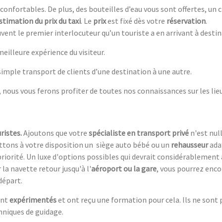
 confortables. De plus, des bouteilles d’eau vous sont offertes, un
stimation du prix du taxi
. Le
prix
est fixé dès votre
réservation
.
vent le premier interlocuteur qu’un touriste a en arrivant à desti
illeure expérience du visiteur.
 simple transport de clients d’une destination à une autre.
 nous vous ferons profiter de toutes nos connaissances sur les lie
ristes.
Ajoutons que votre
spécialiste en transport privé
n'est nul
ttons à votre disposition un siège auto bébé ou un
rehausseur
adap
riorité. Un luxe d'options possibles qui devrait considérablement 
la navette retour jusqu'à l'
aéroport ou la gare
, vous pourrez enco
départ.
nt
expérimentés
et ont reçu une formation pour cela. Ils ne sont
chniques de guidage.