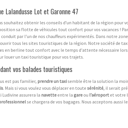
que Lalandusse Lot et Garonne 47
s souhaitez obtenir les conseils d’un habitant de la région pour vos 
sition sa flotte de véhicules tout confort pour vos vacances ! Par
t conduit par l’un de nos chauffeurs expérimentés. Dans notre zon
rir tous les sites touristiques de la région. Notre société de taxi 
es en berline tout confort avec le temps d'attente nécessaire lors d
ur louer un taxi touristique pour vos trajets.
dant vos balades touristiques
us est pas familier,
prendre un taxi
semble être la solution la moi
i
s
. Mais si vous voulez vous déplacer en toute
sérénité
, il serait p
i Ludivine assurera la
navette
entre la
gare
ou
l’aéroport
et votre l
professionnel
se chargera de vos bagages. Nous acceptons aussi l