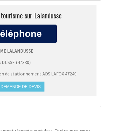
 tourisme sur Lalandusse
SME LALANDUSSE
NDUSSE
(
47330
)
ion de stationnement ADS LAFOX 47240
DEMANDE DE DEVIS
lement réservé aux adultes. Et si vous voyagez