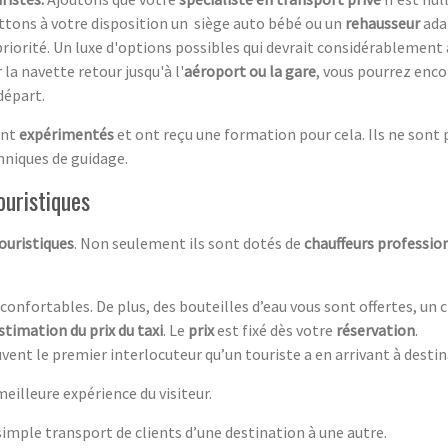
ttons à votre disposition un siège auto bébé ou un
rehausseur
adap
riorité. Un luxe d'options possibles qui devrait considérablement 
la navette retour jusqu'à l'
aéroport ou la gare
, vous pourrez enco
départ.
nt
expérimentés
et ont reçu une formation pour cela. Ils ne sont
chniques de guidage.
ouristiques
touristiq
ues
. Non seulement ils sont dotés de
chauffeurs professio
 confortables. De plus, des bouteilles d’eau vous sont offertes, un
stimation du prix du taxi
. Le
prix
est fixé dès votre
réservation
.
vent le premier interlocuteur qu’un touriste a en arrivant à desti
illeure expérience du visiteur.
 simple transport de clients d’une destination à une autre.