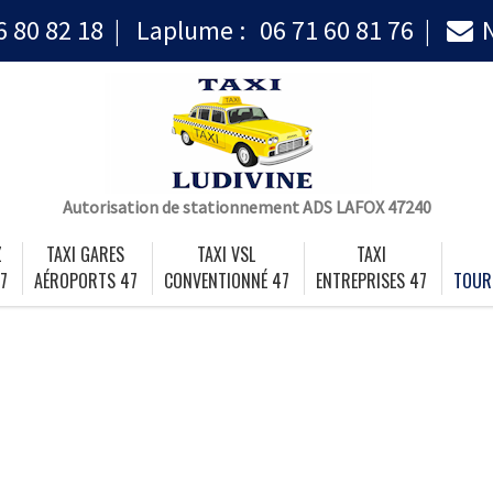
6 80 82 18
Laplume :
06 71 60 81 76
Autorisation de stationnement ADS LAFOX 47240
Z
TAXI GARES
TAXI VSL
TAXI
7
AÉROPORTS 47
CONVENTIONNÉ 47
ENTREPRISES 47
TOUR