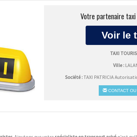
Votre partenaire taxi
TAXI TOURI
Ville :
LALA
Société :
TAXI PATRICIA Autorisat
CONTACT OU 
ristes.
Ajoutons que votre
spécialiste en transport privé
n'est nul