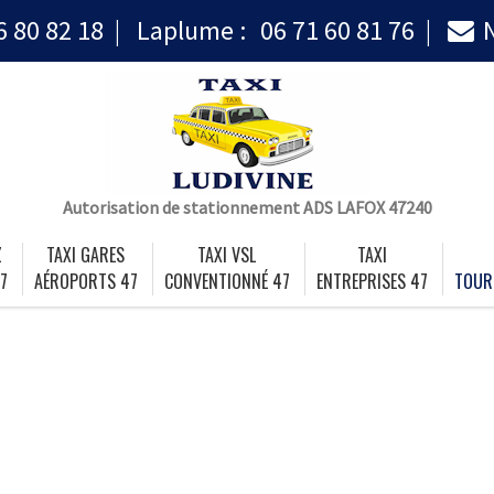
6 80 82 18
Laplume :
06 71 60 81 76
Autorisation de stationnement ADS LAFOX 47240
Z
TAXI GARES
TAXI VSL
TAXI
7
AÉROPORTS 47
CONVENTIONNÉ 47
ENTREPRISES 47
TOUR