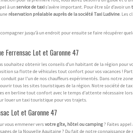
ppel à un
service de taxi
s’avère important. Pour être sûr d’avoir un
e une
réservation préalable auprès de la société Taxi Ludivine
. Les 
ompagner jusqu’à un endroit pour ensuite se faire récupérer quelqu
que Ferrensac Lot et Garonne 47
s souhaitez obtenir les conseils d’un habitant de la région pour vos 
ition sa flotte de véhicules tout confort pour vos vacances ! Part
t conduit par l’un de nos chauffeurs expérimentés. Dans notre zon
rir tous les sites touristiques de la région. Notre société de taxi 
es en berline tout confort avec le temps d'attente nécessaire lors d
ur louer un taxi touristique pour vos trajets.
ensac Lot et Garonne 47
pour vous emmener vers
votre gîte, hôtel ou camping
? Faites appel 
ysages de la Nouvelle Aquitaine ? Du fait de notre connaissance de 