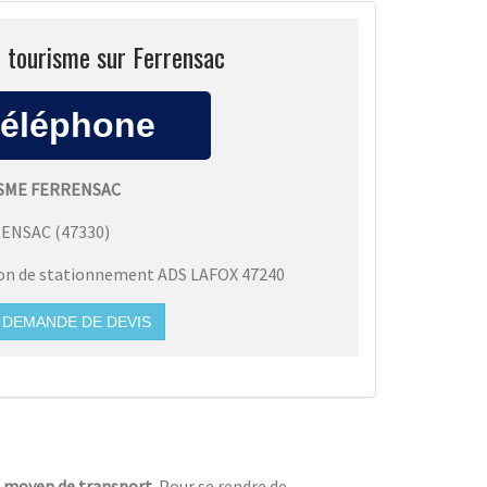
i tourisme sur Ferrensac
ISME FERRENSAC
RENSAC
(
47330
)
ion de stationnement ADS LAFOX 47240
DEMANDE DE DEVIS
n
moyen de transport
. Pour se rendre de