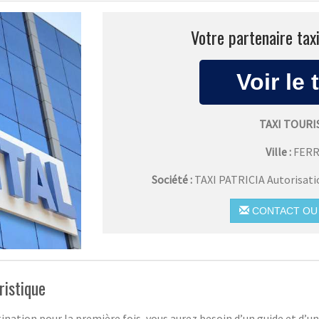
Votre partenaire tax
TAXI TOUR
Ville :
FER
Société :
TAXI PATRICIA Autorisat
CONTACT OU 
ristique
ination pour la première fois, vous aurez besoin d’un guide et d’u