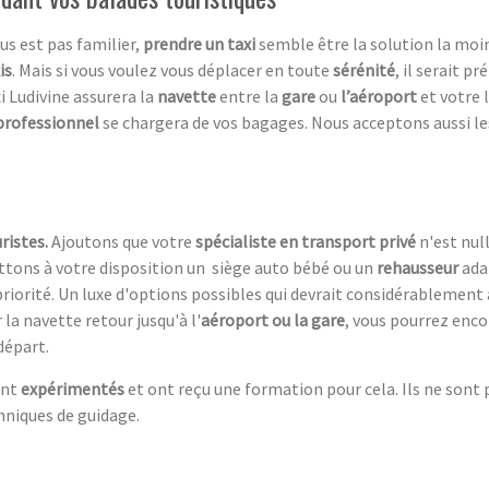
us est pas familier,
prendre un taxi
semble être la solution la moi
i
s
. Mais si vous voulez vous déplacer en toute
sérénité
, il serait p
i Ludivine assurera la
navette
entre la
gare
ou
l’aéroport
et votre l
professionnel
se chargera de vos bagages. Nous acceptons aussi l
ristes.
Ajoutons que votre
spécialiste en transport privé
n'est nul
ttons à votre disposition un siège auto bébé ou un
rehausseur
adap
riorité. Un luxe d'options possibles qui devrait considérablement 
la navette retour jusqu'à l'
aéroport ou la gare
, vous pourrez enco
départ.
nt
expérimentés
et ont reçu une formation pour cela. Ils ne sont
chniques de guidage.