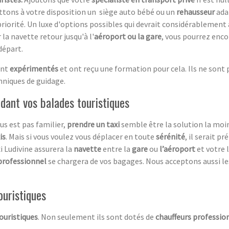
ttons à votre disposition un siège auto bébé ou un
rehausseur
adap
riorité. Un luxe d'options possibles qui devrait considérablement 
la navette retour jusqu'à l'
aéroport ou la gare
, vous pourrez enco
départ.
nt
expérimentés
et ont reçu une formation pour cela. Ils ne sont
chniques de guidage.
dant vos balades touristiques
us est pas familier,
prendre un taxi
semble être la solution la moi
i
s
. Mais si vous voulez vous déplacer en toute
sérénité
, il serait p
i Ludivine assurera la
navette
entre la
gare
ou
l’aéroport
et votre l
professionnel
se chargera de vos bagages. Nous acceptons aussi l
ouristiques
touristiq
ues
. Non seulement ils sont dotés de
chauffeurs professio