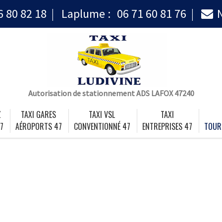
6 80 82 18
Laplume :
06 71 60 81 76
Autorisation de stationnement ADS LAFOX 47240
Z
TAXI GARES
TAXI VSL
TAXI
7
AÉROPORTS 47
CONVENTIONNÉ 47
ENTREPRISES 47
TOUR