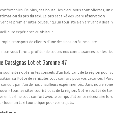
 confortables. De plus, des bouteilles d’eau vous sont offertes, un
stimation du prix du taxi
. Le
prix
est fixé dès votre
réservation
.
vent le premier interlocuteur qu’un touriste a en arrivant à desti
illeure expérience du visiteur.
 simple transport de clients d’une destination à une autre.
 nous vous ferons profiter de toutes nos connaissances sur les lie
que Cassignas Lot et Garonne 47
s souhaitez obtenir les conseils d’un habitant de la région pour vos 
ition sa flotte de véhicules tout confort pour vos vacances ! Part
t conduit par l’un de nos chauffeurs expérimentés. Dans notre zon
rir tous les sites touristiques de la région. Notre société de taxi 
es en berline tout confort avec le temps d'attente nécessaire lors d
ur louer un taxi touristique pour vos trajets.
ristique