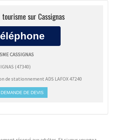
i tourisme sur Cassignas
ISME CASSIGNAS
SIGNAS
(
47340
)
ion de stationnement ADS LAFOX 47240
DEMANDE DE DEVIS
lement réservé aux adultes. Et si vous voyagez