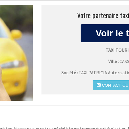
Votre partenaire tax
TAXI TOUR
Ville :
CAS
Société :
TAXI PATRICIA Autorisat
CONTACT OU 
ristes.
Ajoutons que votre
spécialiste en transport privé
n'est nul