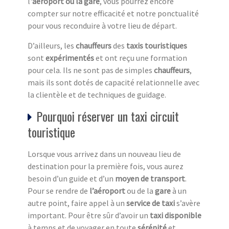
l'
aéroport ou la gare
, vous pourrez encore
compter sur notre efficacité et notre ponctualité
pour vous reconduire à votre lieu de départ.
D’ailleurs, les
chauffeurs
des
taxis touristiques
sont
expérimentés
et ont reçu une formation
pour cela. Ils ne sont pas de simples
chauffeurs
,
mais ils sont dotés de capacité relationnelle avec
la clientèle et de techniques de guidage.
Pourquoi réserver un taxi circuit
touristique
Lorsque vous arrivez dans un nouveau lieu de
destination pour la première fois, vous aurez
besoin d’un guide et d’un
moyen de transport
.
Pour se rendre de
l’aéroport
ou de la
gare
à un
autre point, faire appel à un
service de taxi
s’avère
important. Pour être sûr d’avoir un
taxi disponible
à temps et de voyager en toute
sérénité
et