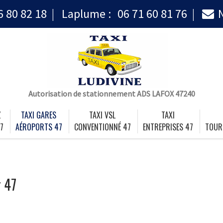
6 80 82 18
Laplume :
06 71 60 81 76
Autorisation de stationnement ADS LAFOX 47240
Z
TAXI GARES
TAXI VSL
TAXI
7
AÉROPORTS 47
CONVENTIONNÉ 47
ENTREPRISES 47
TOUR
r 47