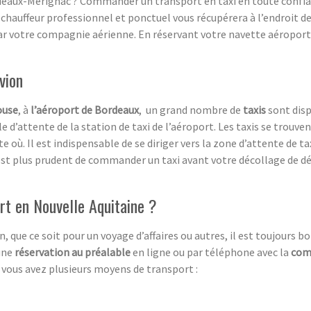
rdeaux-Mérignac ? Commander un transport en taxi en toute confian
hauffeur professionnel et ponctuel vous récupérera à l’endroit de 
par votre compagnie aérienne. En réservant votre navette aéropor
vion
ouse
, à
l’aéroport de Bordeaux
, un grand nombre de
taxis
sont dispo
file d’attente de la station de taxi de l’aéroport. Les taxis se trouv
 où. Il est indispensable de se diriger vers la zone d’attente de t
Il est plus prudent de commander un taxi avant votre décollage de dé
rt en Nouvelle Aquitaine ?
, que ce soit pour un voyage d’affaires ou autres, il est toujours bo
 une
réservation au préalable
en ligne ou par téléphone avec la
com
, vous avez plusieurs moyens de transport :