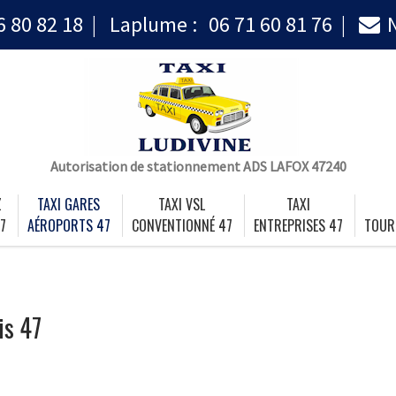
6 80 82 18
Laplume :
06 71 60 81 76
Autorisation de stationnement ADS LAFOX 47240
Z
TAXI GARES
TAXI VSL
TAXI
7
AÉROPORTS 47
CONVENTIONNÉ 47
ENTREPRISES 47
TOUR
is 47