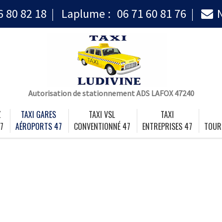
6 80 82 18
Laplume :
06 71 60 81 76
Autorisation de stationnement ADS LAFOX 47240
Z
TAXI GARES
TAXI VSL
TAXI
7
AÉROPORTS 47
CONVENTIONNÉ 47
ENTREPRISES 47
TOUR