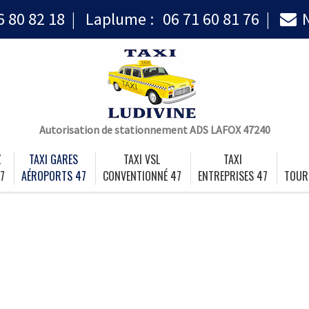
6 80 82 18
Laplume :
06 71 60 81 76
Autorisation de stationnement ADS LAFOX 47240
Z
TAXI GARES
TAXI VSL
TAXI
7
AÉROPORTS 47
CONVENTIONNÉ 47
ENTREPRISES 47
TOUR