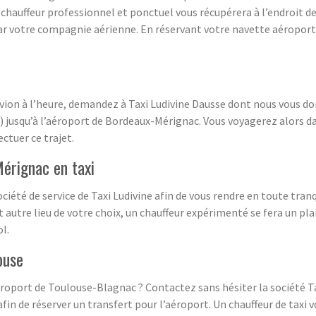
hauffeur professionnel et ponctuel vous récupérera à l’endroit de 
par votre compagnie aérienne. En réservant votre navette aéropor
avion à l’heure, demandez à Taxi Ludivine Dausse dont nous vous d
ise) jusqu’à l’aéroport de Bordeaux-Mérignac. Vous voyagerez alors
ectuer ce trajet.
érignac en taxi
ociété de service de Taxi Ludivine afin de vous rendre en toute tran
 autre lieu de votre choix, un chauffeur expérimenté se fera un pla
l.
ouse
éroport de Toulouse-Blagnac ? Contactez sans hésiter la société Ta
fin de réserver un transfert pour l’aéroport. Un chauffeur de taxi 