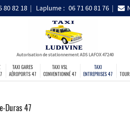
6 80 82 18
Laplume :
06 71 60 81 76
Autorisation de stationnement ADS LAFOX 47240
Z
TAXI GARES
TAXI VSL
TAXI
7
AÉROPORTS 47
CONVENTIONNÉ 47
ENTREPRISES 47
TOUR
de-Duras 47