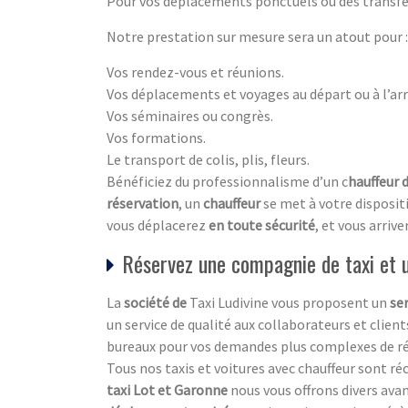
Pour vos déplacements ponctuels ou des transfe
Notre prestation sur mesure sera un atout pour :
Vos rendez-vous et réunions.
Vos déplacements et voyages au départ ou à l’arr
Vos séminaires ou congrès.
Vos formations.
Le transport de colis, plis, fleurs.
Bénéficiez du professionnalisme d’un c
hauffeur d
réservation
, un
chauffeur
se met à votre disposi
vous déplacerez
en toute sécurité
, et vous arriv
Réservez une compagnie de taxi et 
La
société de
Taxi Ludivine vous proposent un
se
un service de qualité aux collaborateurs et clien
bureaux pour vos demandes plus complexes de rés
Tous nos taxis et voitures avec chauffeur sont ré
taxi Lot et Garonne
nous vous offrons divers ava