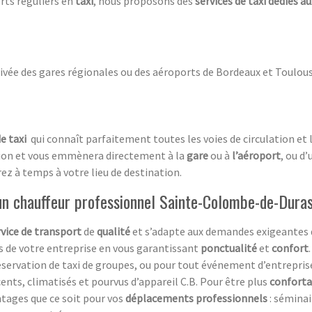
rts réguliers en
taxi
, nous proposons des
services de taxi dédiés a
ivée des gares régionales ou des aéroports de Bordeaux et Toulous
e taxi
qui connaît parfaitement toutes les voies de circulation et l
tion et vous emmènera directement à la
gare
ou à
l’aéroport
, ou d’
erez à temps à votre lieu de destination.
un chauffeur professionnel Sainte-Colombe-de-Duras
rvice de transport
de
qualité
et s’adapte aux demandes exigeantes d
ts de votre entreprise en vous garantissant
ponctualité
et
confort
ervation de taxi de groupes, ou pour tout événement d’entreprise 
cents, climatisés et pourvus d’appareil C.B. Pour être plus
conforta
ntages que ce soit pour vos
déplacements professionnels
: séminai