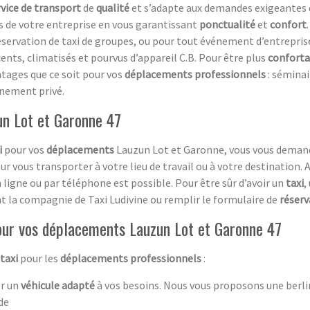
rvice de transport
de
qualité
et s’adapte aux demandes exigeantes d
ts de votre entreprise en vous garantissant
ponctualité
et
confort
ervation de taxi de groupes, ou pour tout événement d’entreprise 
cents, climatisés et pourvus d’appareil C.B. Pour être plus
conforta
ntages que ce soit pour vos
déplacements professionnels
: séminai
ènement privé.
un Lot et Garonne 47
i
pour vos
déplacements
Lauzun Lot et Garonne, vous vous demand
r vous transporter à votre lieu de travail ou à votre destination. A 
 ligne ou par téléphone est possible. Pour être sûr d’avoir un
taxi
,
t la compagnie de Taxi Ludivine ou remplir le formulaire de
réserv
pour vos déplacements Lauzun Lot et Garonne 47
taxi
pour les
déplacements professionnels
:
r un
véhicule adapté
à vos besoins. Nous vous proposons une berli
nde