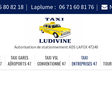
6 80 82 18
Laplume :
06 71 60 81 76
Autorisation de stationnement ADS LAFOX 47240
Z
TAXI GARES
TAXI VSL
TAXI
7
AÉROPORTS 47
CONVENTIONNÉ 47
ENTREPRISES 47
TOUR