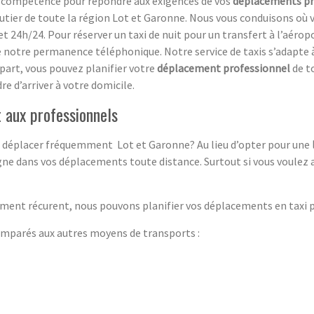
 sa compétence pour répondre aux exigences de vos
déplacements pr
tier de toute la région Lot et Garonne. Nous vous conduisons où 
et 24h/24. Pour réserver un taxi de nuit pour un transfert à l’aérop
re notre permanence téléphonique. Notre service de taxis s’adapte 
 part, vous pouvez planifier votre
déplacement professionnel
de to
re d’arriver à votre domicile.
t aux professionnels
ous déplacer fréquemment Lot et Garonne? Au lieu d’opter pour une
gne dans vos déplacements toute distance. Surtout si vous voulez 
ment récurent, nous pouvons planifier vos déplacements en taxi po
parés aux autres moyens de transports :