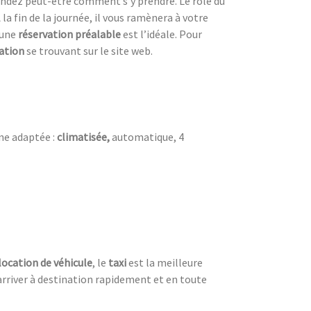
dez peut-être comment s’y prendre. Le rôle du
la fin de la journée, il vous ramènera à votre
 une
réservation préalable
est l’idéale. Pour
ation
se trouvant sur le site web.
ne adaptée :
climatisée,
automatique, 4
location de véhicule
, le
taxi
est la meilleure
arriver à destination rapidement et en toute