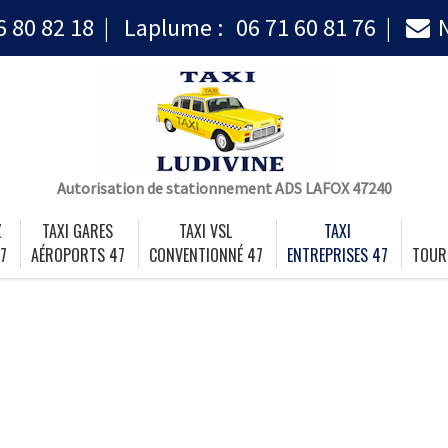
6 80 82 18
Laplume :
06 71 60 81 76
Autorisation de stationnement ADS LAFOX 47240
Z
TAXI GARES
TAXI VSL
TAXI
7
AÉROPORTS 47
CONVENTIONNÉ 47
ENTREPRISES 47
TOUR