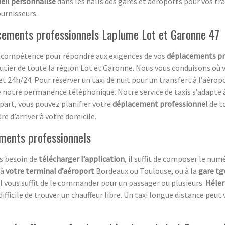
ueil personnalisé
dans les halls des gares et aéroports pour vos tr
ournisseurs.
acements professionnels Laplume Lot et Garonne 47
 sa compétence pour répondre aux exigences de vos
déplacements pr
tier de toute la région Lot et Garonne. Nous vous conduisons où 
et 24h/24. Pour réserver un taxi de nuit pour un transfert à l’aérop
re notre permanence téléphonique. Notre service de taxis s’adapte 
 part, vous pouvez planifier votre
déplacement professionnel
de to
re d’arriver à votre domicile.
ements professionnels
s besoin de
télécharger l’application
, il suffit de composer le nu
 à
votre terminal d’aéroport
Bordeaux ou Toulouse, ou à la
gare tg
il vous suffit de le commander pour un passager ou plusieurs.
Héler
fficile de trouver un chauffeur libre. Un taxi longue distance peut 