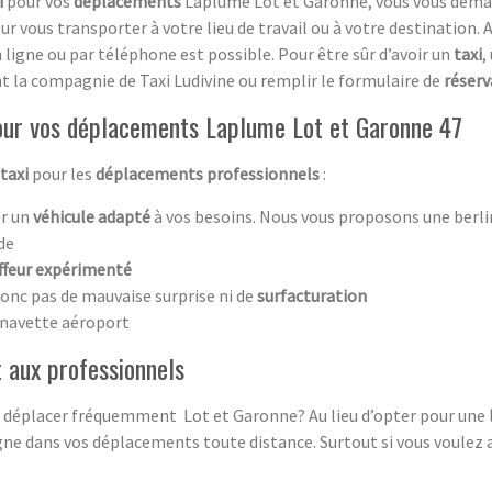
i
pour vos
déplacements
Laplume Lot et Garonne, vous vous deman
r vous transporter à votre lieu de travail ou à votre destination. A 
 ligne ou par téléphone est possible. Pour être sûr d’avoir un
taxi
,
t la compagnie de Taxi Ludivine ou remplir le formulaire de
réserv
pour vos déplacements Laplume Lot et Garonne 47
taxi
pour les
déplacements professionnels
:
r un
véhicule adapté
à vos besoins. Nous vous proposons une berli
nde
ffeur expérimenté
onc pas de mauvaise surprise ni de
surfacturation
a navette aéroport
t aux professionnels
ous déplacer fréquemment Lot et Garonne? Au lieu d’opter pour une
gne dans vos déplacements toute distance. Surtout si vous voulez 