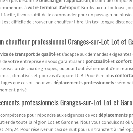
nne 47pas besoin de
télécharger l’application
, il suffit de compos
us emmenons à
votre terminal d’aéroport
Bordeaux ou Toulouse, ou
 facile, il vous suffit de le commander pour un passager ou plusie
est difficile de trouver un chauffeur libre. Un taxi longue distance
n chauffeur professionnel Granges-sur-Lot Lot et 
rvice de transport
de
qualité
et s’adapte aux demandes exigeantes d
ts de votre entreprise en vous garantissant
ponctualité
et
confort
ervation de taxi de groupes, ou pour tout événement d’entreprise 
cents, climatisés et pourvus d’appareil C.B. Pour être plus
conforta
ntages que ce soit pour vos
déplacements professionnels
: séminai
ènement privé.
acements professionnels Granges-sur-Lot Lot et Gar
 sa compétence pour répondre aux exigences de vos
déplacements pr
tier de toute la région Lot et Garonne. Nous vous conduisons où 
et 24h/24. Pour réserver un taxi de nuit pour un transfert à l’aérop