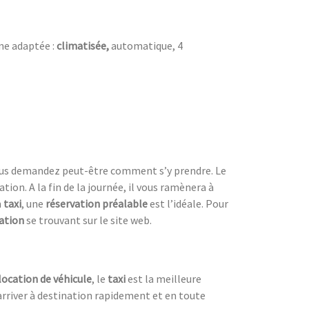
ne adaptée :
climatisée,
automatique, 4
ous demandez peut-être comment s’y prendre. Le
tion. A la fin de la journée, il vous ramènera à
n
taxi
, une
réservation préalable
est l’idéale. Pour
ation
se trouvant sur le site web.
location de véhicule
, le
taxi
est la meilleure
arriver à destination rapidement et en toute