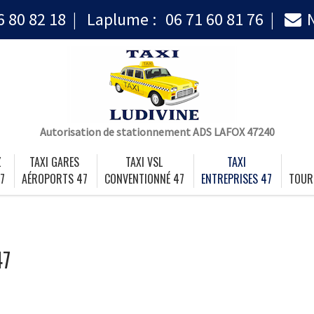
6 80 82 18
Laplume :
06 71 60 81 76
Autorisation de stationnement ADS LAFOX 47240
Z
TAXI GARES
TAXI VSL
TAXI
7
AÉROPORTS 47
CONVENTIONNÉ 47
ENTREPRISES 47
TOUR
47