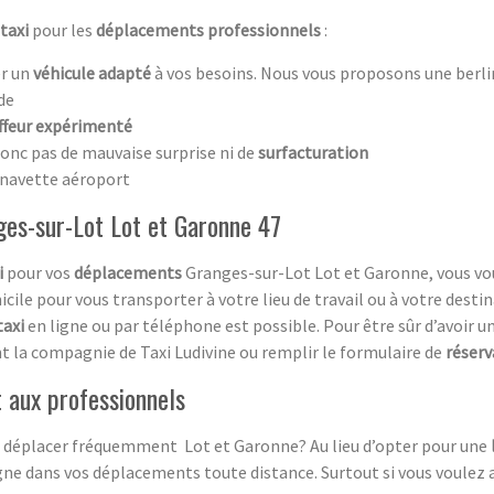
taxi
pour les
déplacements professionnels
:
r un
véhicule adapté
à vos besoins. Nous vous proposons une berli
nde
ffeur expérimenté
onc pas de mauvaise surprise ni de
surfacturation
a navette aéroport
ges-sur-Lot Lot et Garonne 47
i
pour vos
déplacements
Granges-sur-Lot Lot et Garonne, vous v
ile pour vous transporter à votre lieu de travail ou à votre destina
taxi
en ligne ou par téléphone est possible. Pour être sûr d’avoir u
t la compagnie de Taxi Ludivine ou remplir le formulaire de
réserv
t aux professionnels
ous déplacer fréquemment Lot et Garonne? Au lieu d’opter pour une
gne dans vos déplacements toute distance. Surtout si vous voulez 