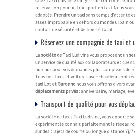
Chez Taxi Ludivine Granges-sur-Lot Lot et Garo
réservation pour un transport en taxi. Nous vo
adaptés.
Prendre un taxi
sans temps d’attente est
assez improbable en dehors du monde urbain ou il 
confort de sécurité et de liberté total.
Réservez une compagnie de taxi et u
La
société de
Taxi Ludivine vous proposent un
se
un service de qualité aux collaborateurs et clien
bureaux pour vos demandes plus complexes de rés
Tous nos taxis et voitures avec chauffeur sont ré
taxi Lot et Garonne
nous vous offrons divers ava
déplacements privés
: anniversaire, mariage, év
Transport de qualité pour vos dépl
La société de taxis Taxi Ludivine, vous apporte
expérimentés connait parfaitement le réseau rou
sur des trajets de courte ou longue distance 7j/7 