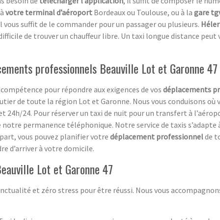
as besoin de
télécharger l’application
, il suffit de composer le n
 à
votre terminal d’aéroport
Bordeaux ou Toulouse, ou à la
gare tg
il vous suffit de le commander pour un passager ou plusieurs.
Héler
fficile de trouver un chauffeur libre. Un taxi longue distance peut 
cements professionnels Beauville Lot et Garonne 47
 sa compétence pour répondre aux exigences de vos
déplacements pr
tier de toute la région Lot et Garonne. Nous vous conduisons où 
et 24h/24. Pour réserver un taxi de nuit pour un transfert à l’aérop
re notre permanence téléphonique. Notre service de taxis s’adapte 
 part, vous pouvez planifier votre
déplacement professionnel
de to
re d’arriver à votre domicile.
Beauville Lot et Garonne 47
nctualité et zéro stress pour être réussi. Nous vous accompagnon