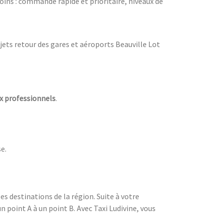
oins : commande rapide et prioritaire, niveaux de
jets retour des gares et aéroports Beauville Lot
ux professionnels
.
e.
es destinations de la région. Suite à votre
un point A à un point B. Avec Taxi Ludivine, vous