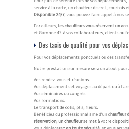
Pour plus de sérénité lors de vos déplacements, 
service à la carte, un chauffeur discret, courtois 
Disponible 24/7
, vous pouvez faire appel à nos se
Par ailleurs,
les chauffeurs vous réservent un acc
et Garonne 47 à vos collaborateurs, clients ou f
Des taxis de qualité pour vos dépla
Pour vos déplacements ponctuels ou des transfe
Notre prestation sur mesure sera un atout pour :
Vos rendez-vous et réunions.
Vos déplacements et voyages au départ ou à l’arr
Vos séminaires ou congrès.
Vos formations.
Le transport de colis, plis, fleurs.
Bénéficiez du professionnalisme d’un c
hauffeur d
réservation
, un
chauffeur
se met à votre disposi
vous déplacerez
en toute sécurité
, et vous arriv