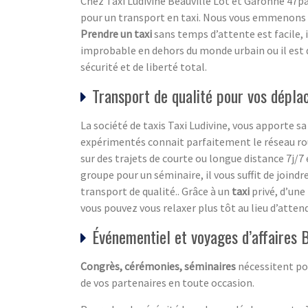
Chez Taxi Ludivine Beauville Lot et Garonne 47p
pour un transport en taxi. Nous vous emmenons
Prendre un taxi
sans temps d’attente est facile, 
improbable en dehors du monde urbain ou il est di
sécurité et de liberté total.
Transport de qualité pour vos dépla
La société de taxis Taxi Ludivine, vous apporte
expérimentés connait parfaitement le réseau rou
sur des trajets de courte ou longue distance 7j/7 
groupe pour un séminaire, il vous suffit de joind
transport de qualité.. Grâce à un
taxi
privé, d’une
vous pouvez vous relaxer plus tôt au lieu d’attend
Événementiel et voyages d’affaires 
Congrès, cérémonies, séminaires
nécessitent po
de vos partenaires en toute occasion.