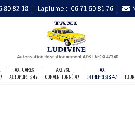
6 80 82 18
Laplume :
06 71 60 81 76
Autorisation de stationnement ADS LAFOX 47240
Z
TAXI GARES
TAXI VSL
TAXI
7
AÉROPORTS 47
CONVENTIONNÉ 47
ENTREPRISES 47
TOUR