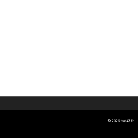
© 2026
taxi47.fr