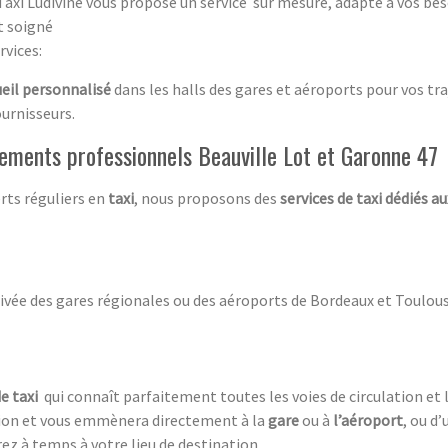
Taxi Ludivine vous propose un service sur mesure, adapté à vos bes
et soigné
rvices:
ueil personnalisé
dans les halls des gares et aéroports pour vos tra
ournisseurs.
cements professionnels Beauville Lot et Garonne 47
rts réguliers en
taxi
, nous proposons des
services de taxi dédiés a
ivée des gares régionales ou des aéroports de Bordeaux et Toulous
e taxi
qui connaît parfaitement toutes les voies de circulation et l
tion et vous emmènera directement à la
gare
ou à
l’aéroport
, ou d’
erez à temps à votre lieu de destination.